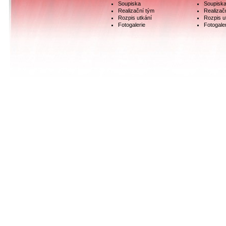
Soupiska
Soupisk
Realizační tým
Realizač
Rozpis utkání
Rozpis u
Fotogalerie
Fotogale