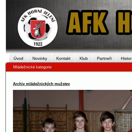
Úvod
Novinky
Kontakt
Klub
Partneři
Histor
Mládežnické kategorie
Archiv mládežnických mužstev