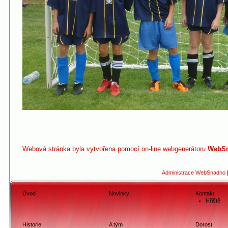
Webová stránka byla vytvořena pomocí on-line webgenerátoru
WebSn
Administrace WebSnadno
Úvod
Novinky
Kontakt
Hřiště
Historie
A tým
Dorost