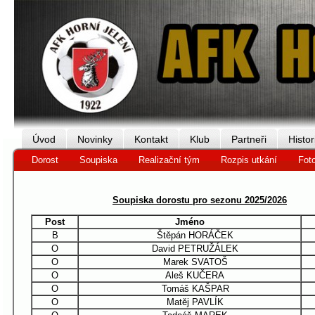
Úvod
Novinky
Kontakt
Klub
Partneři
Histor
Dorost
Soupiska
Realizační tým
Rozpis utkání
Foto
Soupiska dorostu pro sezonu 2025/2026
Post
Jméno
B
Štěpán HORÁČEK
O
David PETRUŽÁLEK
O
Marek SVATOŠ
O
Aleš KUČERA
O
Tomáš KAŠPAR
O
Matěj PAVLÍK