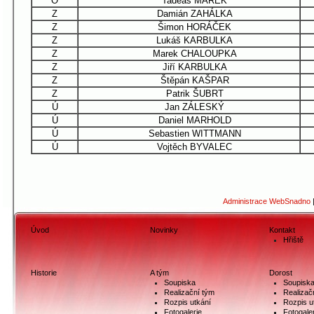
O
Tadeáš MAREK
Z
Damián ZAHÁLKA
Z
Šimon HORÁČEK
Z
Lukáš KARBULKA
Z
Marek CHALOUPKA
Z
Jiří KARBULKA
Z
Štěpán KAŠPAR
Z
Patrik ŠUBRT
Ú
Jan ZÁLESKÝ
Ú
Daniel MARHOLD
Ú
Sebastien WITTMANN
Ú
Vojtěch BYVALEC
Administrace WebSnadno
Úvod
Novinky
Kontakt
Hřiště
Historie
A tým
Dorost
Soupiska
Soupisk
Realizační tým
Realizač
Rozpis utkání
Rozpis u
Fotogalerie
Fotogale