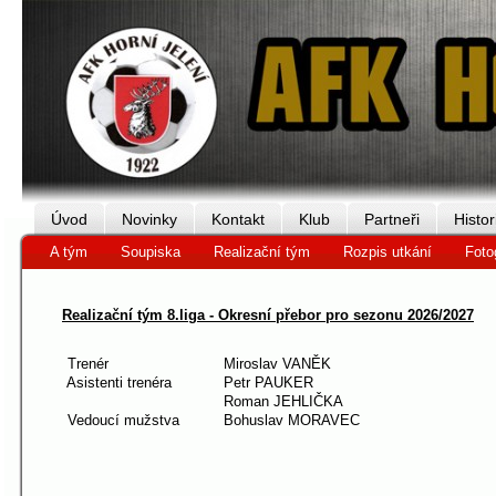
Úvod
Novinky
Kontakt
Klub
Partneři
Histor
A tým
Soupiska
Realizační tým
Rozpis utkání
Foto
Realizační tým 8.liga - Okresní přebor pro sezonu 2026/2027
Trenér
Miroslav VANĚK
Asistenti trenéra
Petr PAUKER
Roman JEHLIČKA
Vedoucí mužstva
Bohuslav MORAVEC