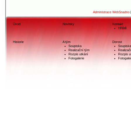
Administrace WebSnadno
Úvod
Novinky
Kontakt
Hřiště
Historie
A tým
Dorost
Soupiska
Soupisk
Realizační tým
Realizač
Rozpis utkání
Rozpis u
Fotogalerie
Fotogale