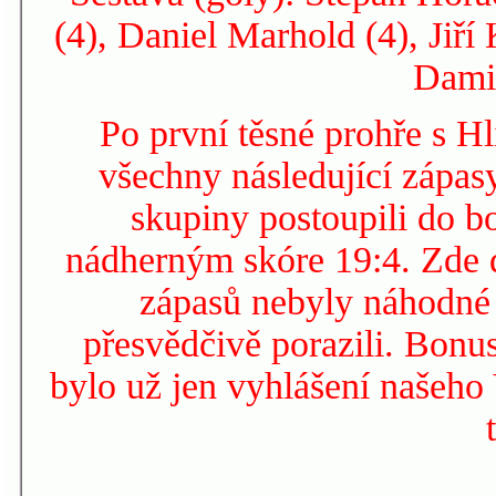
(4), Daniel Marhold (4), Jiř
Dami
Po první těsné prohře s Hl
všechny následující zápas
skupiny postoupili do b
nádherným skóre 19:4. Zde d
zápasů nebyly náhodné
přesvědčivě porazili. Bon
bylo už jen vyhlášení našeho