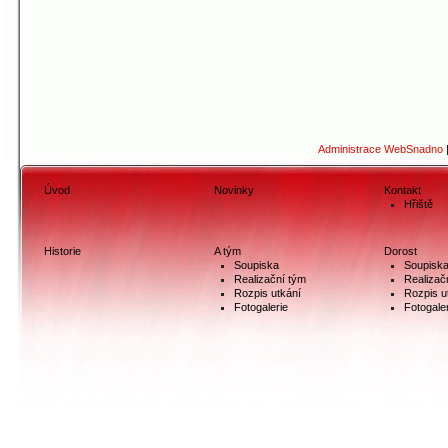
Administrace WebSnadno
Úvod
Novinky
Kontakt
Hřiště
Historie
A tým
Dorost
Soupiska
Soupisk
Realizační tým
Realizač
Rozpis utkání
Rozpis u
Fotogalerie
Fotogale