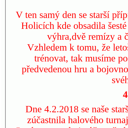
V ten samý den se starší pří
Holicích kde obsadila šesté
výhra,dvě remízy a č
Vzhledem k tomu, že let
trénovat, tak musíme po
předvedenou hru a bojovnos
svéh
4
Dne 4.2.2018 se naše star
zúčastnila halového turna