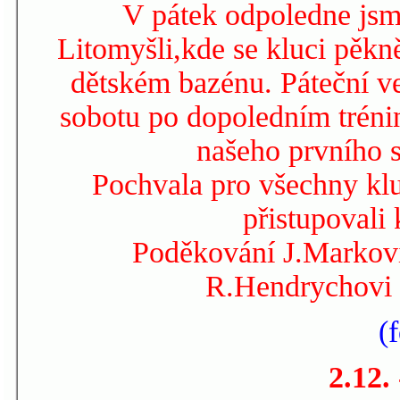
V pátek odpoledne jsme
Litomyšli,kde se kluci pěkně
dětském bazénu. Páteční ve
sobotu po dopoledním tréni
našeho prvního s
Pochvala pro všechny klu
přistupovali
Poděkování J.Markovi,
R.Hendrychovi 
(
2.12.