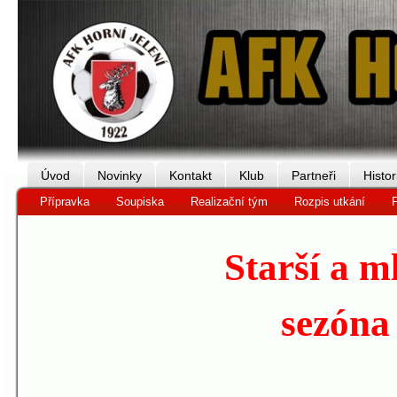
Úvod
Novinky
Kontakt
Klub
Partneři
Histor
Přípravka
Soupiska
Realizační tým
Rozpis utkání
F
Starší a m
sezóna