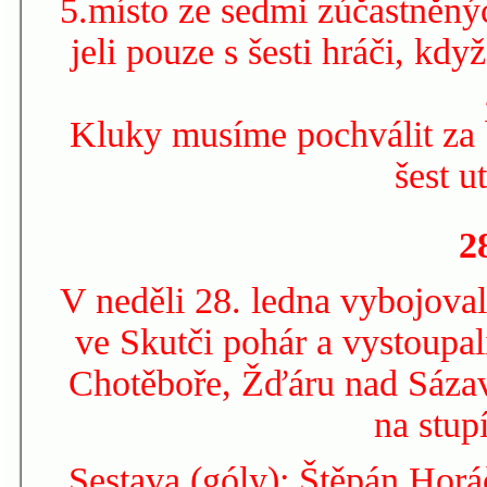
5.místo ze sedmi zúčastněný
jeli pouze s šesti hráči, kdy
Kluky musíme pochválit za b
šest u
2
V neděli 28. ledna vybojoval
ve Skutči pohár a vystoupal
Chotěboře, Žďáru nad Sáza
na stup
Sestava (góly): Štěpán Horá