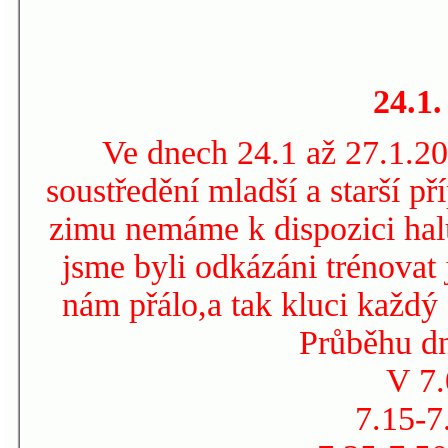
24.1.
Ve dnech 24.1 až 27.1.2
soustředění mladší a starší p
zimu nemáme k dispozici halu
jsme byli odkázáni trénovat
nám přálo,a tak kluci každý
Průběhu dn
V 7.
7.15-7