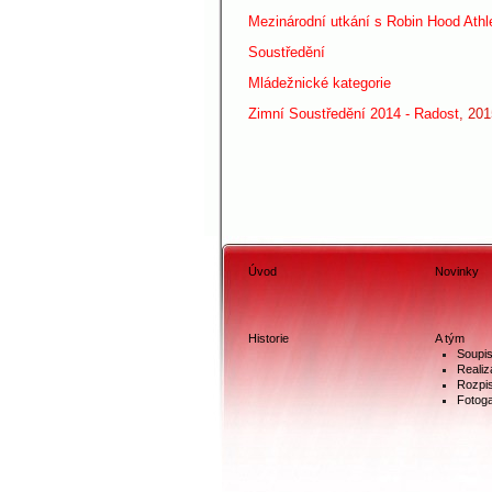
Mezinárodní utkání s Robin Ho
od Athl
Soustředění
Mládežnické kategorie
Zimní Soustředění 2014 - Radost
, 201
Úvod
Novinky
Historie
A tým
Soupi
Realiz
Rozpis
Fotoga