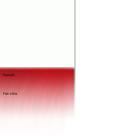
Partneři
Fan zóna