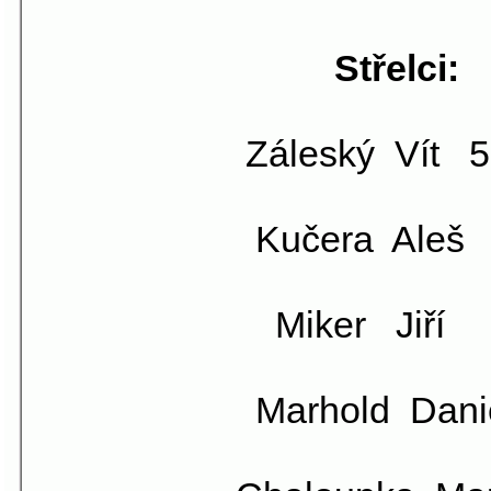
Stř
Střelci:
Horák
Záleský Vít 5
Pištora
Kučera Aleš 
Malý 
Miker Jiří 
Záles
Marhold Danie
Starec