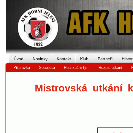
Úvod
Novinky
Kontakt
Klub
Partneři
Histor
Přípravka
Soupiska
Realizační tým
Rozpis utkání
F
Mistrovská utkání 