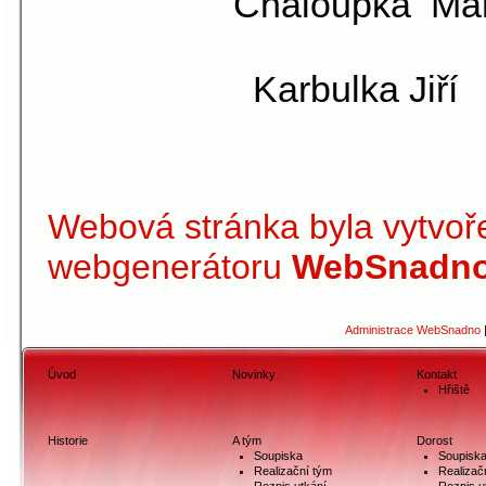
Chaloupka Mar
Marek 
Karbulka Jiří 
Capouše
Webová stránka byla vytvoř
webgenerátoru
WebSnadno
Administrace WebSnadno
Úvod
Novinky
Kontakt
Hřiště
Historie
A tým
Dorost
Soupiska
Soupisk
Realizační tým
Realizač