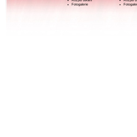
Rozpis utkání
Rozpis u
Fotogalerie
Fotogale