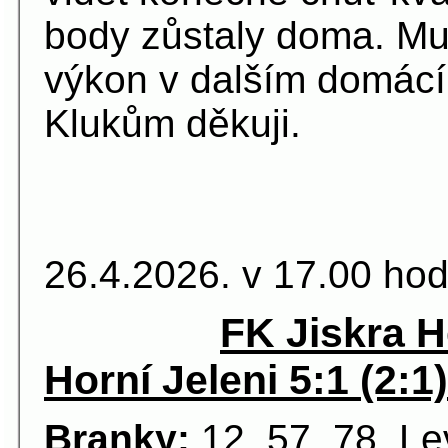
body zůstaly doma. Mu
výkon v dalším domácí
Klukům děkuji.
19. kolo
26.4.2026. v 17.00 hod
FK Jiskra 
Horní Jeleni 5:1 (2:1)
Branky:
12. 57. 78. L