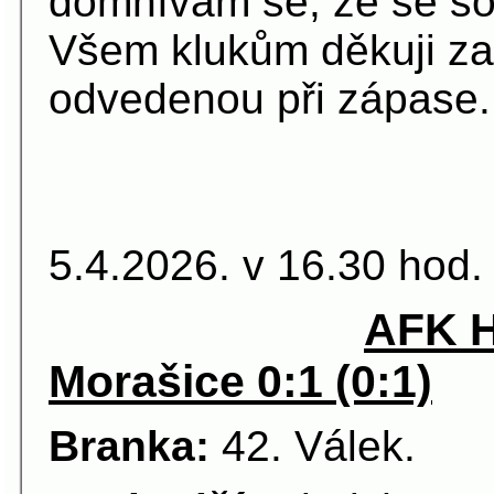
domnívám se, že se sou
Všem klukům děkuji za
odvedenou při zápase.
16
5.4.2026. v 16.30 hod.
AFK H
Morašice 0:1 (0:1)
Branka:
42. Válek.