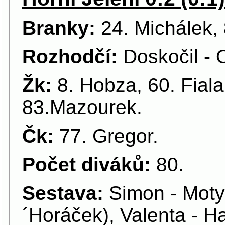
Branky:
24. Michálek, 8
Rozhodčí:
Doskočil - 
Žk:
8. Hobza, 60. Fiala
83.Mazourek.
Čk:
77. Gregor.
Počet diváků:
80.
Sestava:
Simon - Moty
´Horáček), Valenta - H