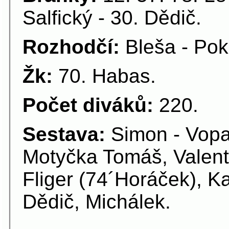
Salfický - 30. Dědič.
Rozhodčí:
Bleša - Pok
Žk:
70. Habas.
Počet diváků:
220.
Sestava:
Simon - Vopař
Motyčka Tomáš, Valent
Fliger (74´Horáček), 
Dědič, Michálek.