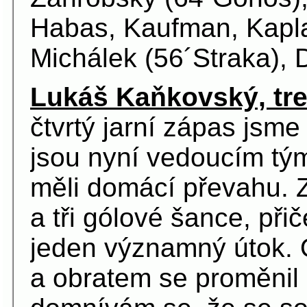
Habas, Kaufman, Kapla
Michálek (56´Straka), 
Lukáš Kaňkovský, tre
čtvrtý jarní zápas jsme 
jsou nyní vedoucím tý
měli domácí převahu. Z
a tři gólové šance, při
jeden významný útok. O
a obratem se proměnil 