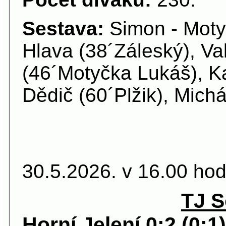
Sestava:
Simon - Moty
Hlava (38´Záleský), Va
(46´Motyčka Lukáš), Ka
Dědič (60´Plžik), Michá
30.5.2026. v 16.00 hod
TJ S
Horní Jelení 0:2 (0:1)