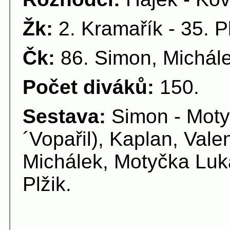
Žk:
2. Kramařík - 35. P
Čk:
86. Simon, Michál
Počet diváků:
150.
Sestava:
Simon - Moty
´Vopařil), Kaplan, Val
Michálek, Motyčka Luk
Plžik.