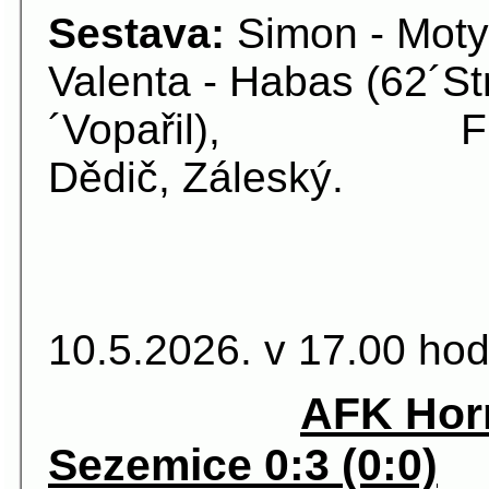
Sestava:
Simon - Moty
Valenta - Habas (62´St
´Vopařil), Fliger 
Dědič, Záleský.
21.kolo 
10.5.2026. v 17.00 hod
AFK Horn
Sezemice 0:3 (0:0)