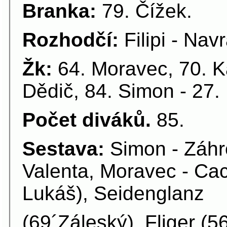
Branka:
79. Čížek.
Rozhodčí:
Filipi - Navr
Žk:
64. Moravec, 70. K
Dědič, 84. Simon - 27.
Počet diváků.
85.
Sestava:
Simon - Záhr
Valenta, Moravec - Ca
Lukáš), Seidenglanz
(69´Záleský), Fliger (5