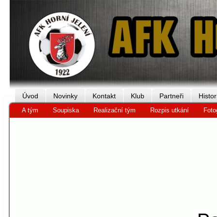
Úvod
Novinky
Kontakt
Klub
Partneři
Histor
A tým
Soupiska
Realizační tým
Rozpis utkání
Foto