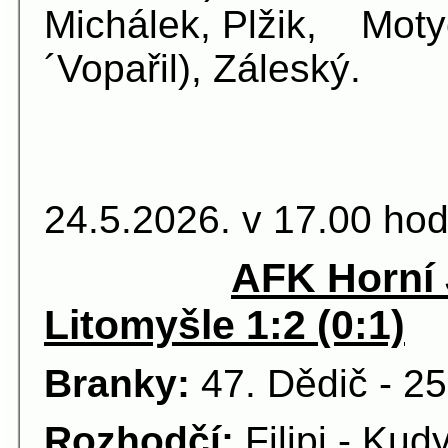
Michálek, Plžik, Moty
´Vopařil), Záleský.
23.kolo 
24.5.2026. v 17.00 hod
AFK Horní 
Litomyšle 1:2 (0:1)
Branky:
47. Dědič - 25
Rozhodčí:
Filipi - Kudy