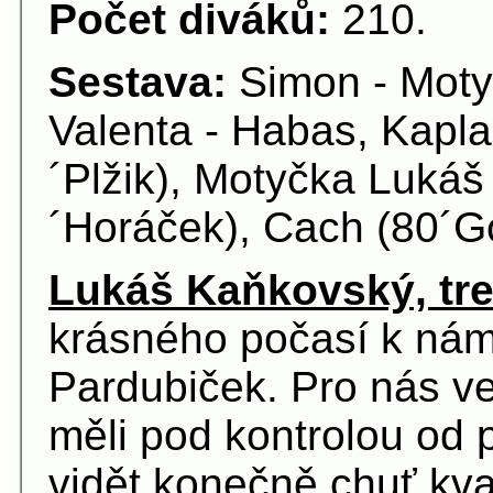
Počet diváků:
210.
Sestava:
Simon - Moty
Valenta - Habas, Kapl
´Plžik), Motyčka Lukáš 
´Horáček), Cach (80´G
Lukáš Kaňkovský, tre
krásného počasí k nám
Pardubiček. Pro nás ve
měli pod kontrolou od 
vidět konečně chuť kva