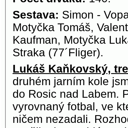
Sestava:
Simon - Vopař
Motyčka Tomáš, Valent
Kaufman, Motyčka Luká
Straka (77´Fliger).
Lukáš Kaňkovský, tre
druhém jarním kole jsm
do Rosic nad Labem. Pr
vyrovnaný fotbal, ve k
ničem nezadali. Rozhod