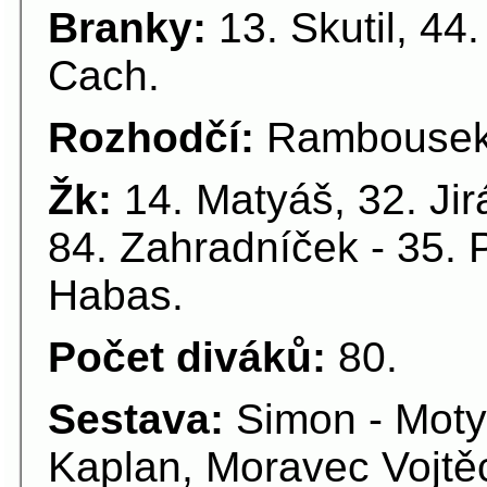
Branky:
13. Skutil, 44.
Cach.
Rozhodčí:
Rambousek 
Žk:
14. Matyáš, 32. Jir
84. Zahradníček - 35. P
Habas.
Počet diváků:
80.
Sestava:
Simon - Moty
Kaplan, Moravec Vojtě