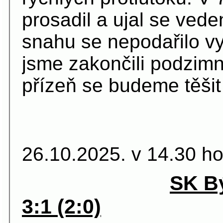
prosadil a ujal se vede
snahu se nepodařilo v
jsme zakončili podzimn
přízeň se budeme těšit
12.kolo. 
26.10.2025. v 14.30 ho
SK Bý
3:1 (2:0)