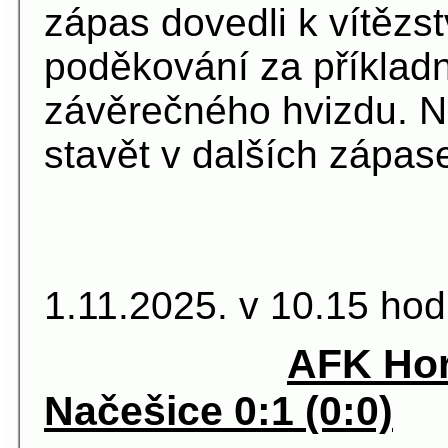
zápas dovedli k vítězs
poděkování za příkladn
závěrečného hvizdu. 
stavět v dalších zápas
13.kolo. 
1.11.2025. v 10.15 hod
AFK Horn
Načešice 0:1 (0:0)