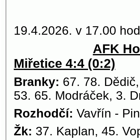
18.kolo 
19.4.2026. v 17.00 hod
AFK Hor
Miřetice 4:4 (0:2)
Branky:
67. 78. Dědič,
53. 65. Modráček, 3. D
Rozhodčí:
Vavřín - Pi
Žk:
37. Kaplan, 45. Vopa