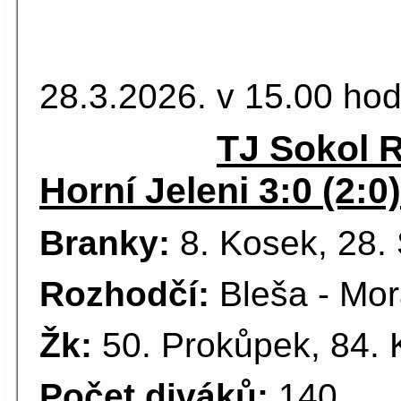
15.kolo. 
28.3.2026. v 15.00 hod
TJ Sokol 
Horní Jeleni 3:0 (2:0)
Branky:
8. Kosek, 28. 
Rozhodčí:
Bleša - Mor
Žk:
50. Prokůpek, 84. K
Počet diváků:
140.