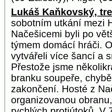
Lukáš Kaňkovský, tre
sobotním utkání mezi 
Načešicemi byli po vět
týmem domácí hráči. O
vytvářeli více šancí a s
Přestože jsme několikr
branku soupeře, chybě
zakončení.
Hosté z Nač
organizovanou obranu, 
rychlých protiútoků. V