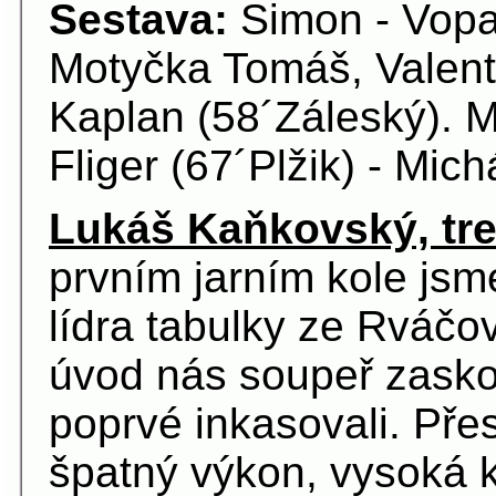
Sestava:
Simon - Vopař
Motyčka Tomáš, Valent
Kaplan (58´Záleský). 
Fliger (67´Plžik) - Mich
Lukáš Kaňkovský, tre
prvním jarním kole jsme
lídra tabulky ze Rváčov
úvod nás soupeř zaskoč
poprvé inkasovali. Pře
špatný výkon, vysoká k