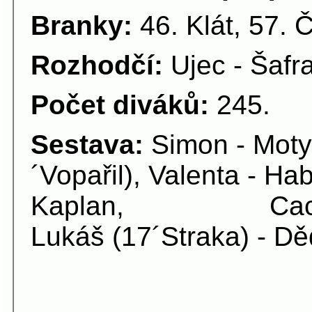
Branky:
46. Klát, 57. Č
Rozhodčí:
Ujec - Šafr
Počet diváků:
245.
Sestava:
Simon - Moty
´Vopařil), Valenta - H
Kaplan, Cach (71
Lukáš (17´Straka) - Děd
20.kolo 