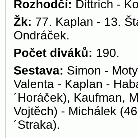
Rozhodčí:
Dittrich - K
Žk:
77. Kaplan - 13. Št
Ondráček.
Počet diváků:
190.
Sestava:
Simon - Moty
Valenta - Kaplan - Haba
´Horáček), Kaufman, M
Vojtěch) - Michálek (4
´Straka).