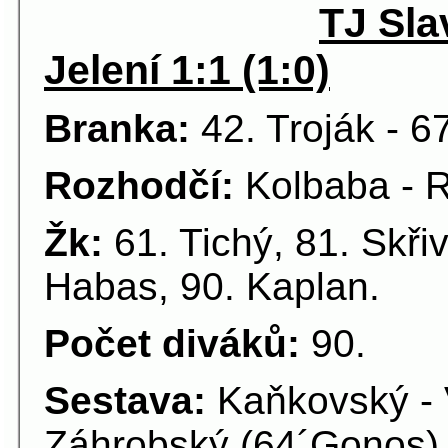
TJ Sla
Jelení 1:1 (1:0)
Branka:
42. Troják - 6
Rozhodčí:
Kolbaba - 
Žk:
61. Tichý, 81. Skři
Habas, 90. Kaplan.
Počet diváků:
90.
Sestava:
Kaňkovský - V
Záhrobský (64´Gonos),