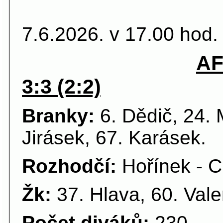
25.kolo 
7.6.2026. v 17.00 hod.
AF
3:3 (2:2)
Branky:
6. Dědič, 24. M
Jirásek, 67. Karásek.
Rozhodčí:
Hořínek - C
Žk:
37. Hlava, 60. Vale
Počet diváků:
230.