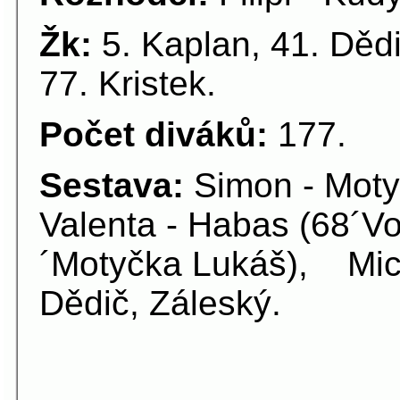
Žk:
5. Kaplan, 41. Dědi
77. Kristek.
Počet diváků:
177.
Sestava:
Simon - Moty
Valenta - Habas (68´Vo
´Motyčka Lukáš), Mich
Dědič, Záleský.
22.kolo 