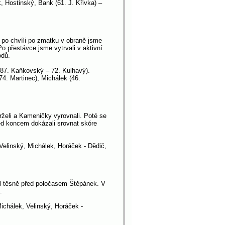
 Hostinský, Bank (61. J. Křivka) –
 po chvíli po zmatku v obraně jsme
o přestávce jsme vytrvali v aktivní
odů.
(87. Kaňkovský – 72. Kulhavý).
4. Martinec), Michálek (46.
rželi a Kameničky vyrovnali. Poté se
ed koncem dokázali srovnat skóre
Velinský, Michálek, Horáček - Dědič,
lil těsně před poločasem Štěpánek. V
.
ichálek, Velinský, Horáček -