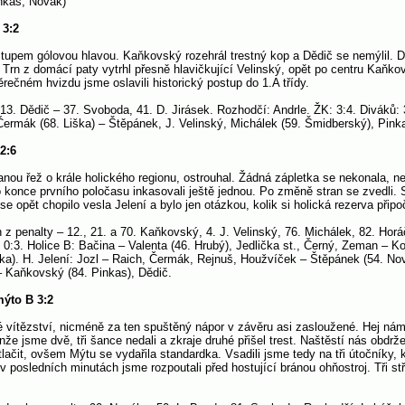
nkas, Novák)
 3:2
ostupem gólovou hlavou. Kaňkovský rozehrál trestný kop a Dědič se nemýlil.
 Trn z domácí paty vytrhl přesně hlavičkující Velinský, opět po centru Kaňk
rečném hvizdu jsme oslavili historický postup do 1.A třídy.
 13. Dědič – 37. Svoboda, 41. D. Jirásek. Rozhodčí: Andrle. ŽK: 3:4. Diváků: 
Čermák (68. Liška) – Štěpánek, J. Velinský, Michálek (59. Šmidberský), Pin
2:6
anou řež o krále holického regionu, ostrouhal. Žádná zápletka se nekonala, ne
o konce prvního poločasu inkasovali ještě jednou. Po změně stran se zvedli. Sn
e opět chopilo vesla Jelení a bylo jen otázkou, kolik si holická rezerva přip
z penalty – 12., 21. a 70. Kaňkovský, 4. J. Velinský, 76. Michálek, 82. Hor
: 0:3. Holice B: Bačina – Valenta (46. Hrubý), Jedlička st., Černý, Zeman – 
erka). H. Jelení: Jozl – Raich, Čermák, Rejnuš, Houžvíček – Štěpánek (54. Nov
– Kaňkovský (84. Pinkas), Dědič.
mýto B 3:2
é vítězství, nicméně za ten spuštěný nápor v závěru asi zasloužené. Hej nám
e jsme dvě, tři šance nedali a zkraje druhé přišel trest. Naštěstí nás obdrže
ačit, ovšem Mýtu se vydařila standardka. Vsadili jsme tedy na tři útočníky, kd
 posledních minutách jsme rozpoutali před hostující bránou ohňostroj. Tři stře