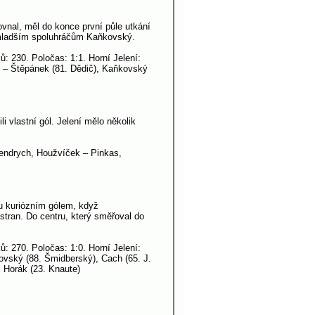
rovnal, měl do konce první půle utkání
m mladším spoluhráčům Kaňkovský.
: 230. Poločas: 1:1. Horní Jelení:
) – Štěpánek (81. Dědič), Kaňkovský
i vlastní gól. Jelení mělo několik
 Hendrych, Houžvíček – Pinkas,
hu kuriózním gólem, když
tran. Do centru, který směřoval do
ů: 270. Poločas: 1:0. Horní Jelení:
ovský (88. Šmidberský), Cach (65. J.
, Horák (23. Knaute)