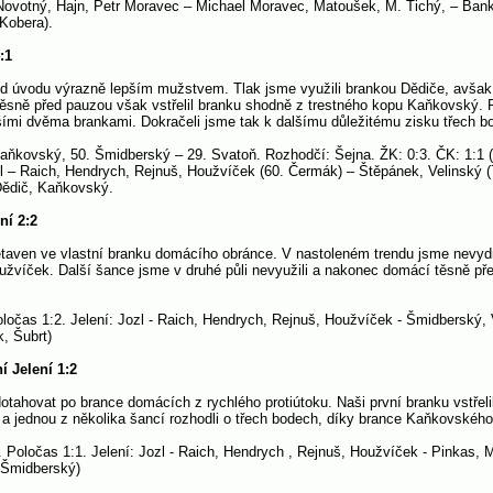
votný, Hajn, Petr Moravec – Michael Moravec, Matoušek, M. Tichý, – Bank,
 Kobera).
:1
ž od úvodu výrazně lepším mužstvem. Tlak jsme využili brankou Dědiče, avšak
 Těsně před pauzou však vstřelil branku shodně z trestného kopu Kaňkovský. P
šími dvěma brankami. Dokračeli jsme tak k dalšímu důležitému zisku třech b
 Kaňkovský, 50. Šmidberský – 29. Svatoň. Rozhodčí: Šejna. ŽK: 0:3. ČK: 1:1 
zl – Raich, Hendrych, Rejnuš, Houžvíček (60. Čermák) – Štěpánek, Velinský (7
Dědič, Kaňkovský.
ní 2:2
řetaven ve vlastní branku domácího obránce. V nastoleném trendu jsme nevyd
žvíček. Další šance jsme v druhé půli nevyužili a nakonec domácí těsně př
oločas 1:2. Jelení: Jozl - Raich, Hendrych, Rejnuš, Houžvíček - Šmidberský, 
, Šubrt)
í Jelení 1:2
otahovat po brance domácích z rychlého protiútoku. Naši první branku vstře
 a jednou z několika šancí rozhodli o třech bodech, díky brance Kaňkovského
Poločas 1:1. Jelení: Jozl - Raich, Hendrych , Rejnuš, Houžvíček - Pinkas, M
 Šmidberský)