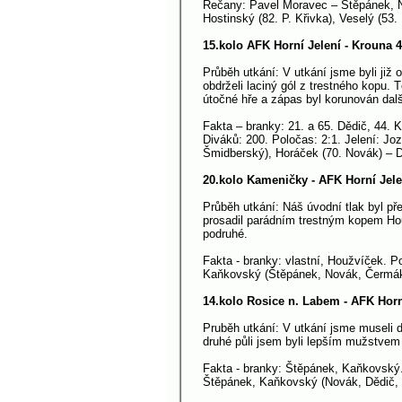
Řečany: Pavel Moravec – Štěpánek, No
Hostinský (82. P. Křivka), Veselý (53.
15.kolo AFK Horní Jelení - Krouna 4
Průběh utkání: V utkání jsme byli ji
obdrželi laciný gól z trestného kopu.
útočné hře a zápas byl korunován dal
Fakta – branky: 21. a 65. Dědič, 44.
Diváků: 200. Poločas: 2:1. Jelení: Jo
Šmidberský), Horáček (70. Novák) – 
20.kolo Kameničky - AFK Horní Jele
Průběh utkání: Náš úvodní tlak byl p
prosadil parádním trestným kopem Hou
podruhé.
Fakta - branky: vlastní, Houžvíček. P
Kaňkovský (Štěpánek, Novák, Čermák
14.kolo Rosice n. Labem - AFK Horn
Pruběh utkání: V utkání jsme museli d
druhé půli jsem byli lepším mužstvem
Fakta - branky: Štěpánek, Kaňkovský. 
Štěpánek, Kaňkovský (Novák, Dědič,