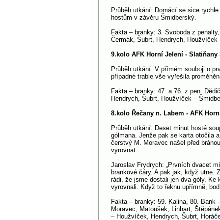
Průběh utkání: Domácí se sice rychle uj
hostům v závěru Šmidberský.
Fakta – branky: 3. Svoboda z penalty, 
Čermák, Šubrt, Hendrych, Houžvíček -
9.kolo AFK Horní Jelení - Slatiňany 
Průběh utkání: V přímém souboji o prv
případné trable vše vyřešila proměněná
Fakta – branky: 47. a 76. z pen. Dědi
Hendrych, Šubrt, Houžvíček – Šmidber
8.kolo Řečany n. Labem - AFK Horní
Průběh utkání: Deset minut hosté soup
gólmana. Jenže pak se karta otočila 
čerstvý M. Moravec našel před bránou 
vyrovnat.
Jaroslav Frydrych: „Prvních dvacet mi
brankové čáry. A pak jak, když utne. Z
rádi, že jsme dostali jen dva góly. K
vyrovnali. Když to řeknu upřímně, bod 
Fakta – branky: 59. Kalina, 80. Bank 
Moravec, Matoušek, Linhart, Štěpánek 
– Houžvíček, Hendrych, Šubrt, Horáče