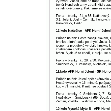
vyrovnal. Začali jsme se trápit, ale na
trenér Hendrych a my ztratili klid v
vstřelil dvě branky. Pak jsme se obáva
Fakta – branky: 21. a 35. Kaňkovský, 
3:1. Jelení: Jozl – Čermák, Hendrych 
Kaňkovský, Dědič.
12.kolo Načešice - AFK Horní Jelení
Průběh utkání: Hosté zahájili tlakem,
branka utkání padla po chybě Jozla, k
jednom z protiútoků vyrobilo hrubku, k
zbabranému poločasu nasadila penalta a 
bránu. A jak už to chodí, z brejku se p
Fakta – branky: 7., 28. a 30. Pokorný
Šmidberský, J. Velinský, Michálek, Ra
11.kolo AFK Horní Jelení - SK Holic
Průběh utkání: Jelení opět skórovalo 
Hosté vyrovnali v 16. minutě, po špa
kop v 71. minutě. K míči se postavil 
Fakta – branky: 9. Šmidberský, 71. Šu
Houžvíček – Šmidberský (89. Šeda), J.
Zeman, Zběhlík, Skalický – Kopa, Mach
10.kolo Vysoké Mýto B - AFK Horní 