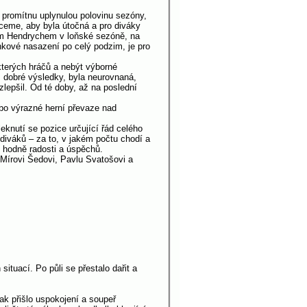
i promítnu uplynulou polovinu sezóny,
ceme, aby byla útočná a pro diváky
nem Hendrychem v loňské sezóně, na
inkové nasazení po celý podzim, je pro
kterých hráčů a nebýt výborné
 dobré výsledky, byla neurovnaná,
epšil. Od té doby, až na poslední
bo výrazné herní převaze nad
knutí se pozice určující řád celého
iváků – za to, v jakém počtu chodí a
 hodně radosti a úspěchů.
Mírovi Šedovi, Pavlu Svatošovi a
ituací. Po půli se přestalo dařit a
pak přišlo uspokojení a soupeř