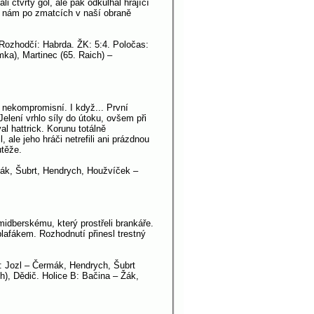
li čtvrtý gól, ale pak odkulhal hrající
, nám po zmatcích v naší obraně
 Rozhodčí: Habrda. ŽK: 5:4. Poločas:
ka), Martinec (65. Raich) –
i nekompromisní. I když... První
elení vrhlo síly do útoku, ovšem při
l hattrick. Korunu totálně
 ale jeho hráči netrefili ani prázdnou
utěže.
rmák, Šubrt, Hendrych, Houžvíček –
idberskému, který prostřeli brankáře.
lafákem. Rozhodnutí přinesl trestný
í: Jozl – Čermák, Hendrych, Šubrt
h), Dědič. Holice B: Bačina – Žák,