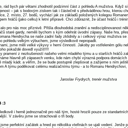
líte, rád bych pár větami zhodnotil podzimní část z pohledu A mužstva. Když s
enost – jak s bodovým ziskem tak i částečně s předváděnou hrou, kterou ch
ulce, 2. místo, 27. bodů, vychází jak ze základů položených kolegou Roma
pem hráčů (jako celku) k letní přípravě. Chci zdůraznit, že účast hráčů i trén
alo pro nás moc příznivě. Přišla dlouhodobá zranění a nedisciplinovanost ně
čů staré gardy, neměli bychom s kým odehrát úvodní zápasy. Naše hra, přes
na Hendrycha se naše zadní řady zklidnily a i celkový výraz mužstva se zl
eho pohledu velkým výbuchem, jsme výsledkově nepropadli.
ami, jsme měli velké výkyvy v herní činnosti. Jakoby po vstřeleném gólu ne
oho pokaždé dovedl využít!!!!
 pramení z nezkušeností našeho velmi mladého týmu a u starších hráčů zale
máme hlavně při zápasech venku, kde nám chybí výrazná podpora domácích d
ě mladý kádr, a věřím, že se bude postupně zlepšovat a zažijeme s ním ještě
lem A týmu poděkovat celému realizačnímu týmu - a to Romanu Hendrychovi, 
ydrych, trenér mužstva
4 :3
edkově i herně jednoznačně pro náš tým, hosté hrozili pouze ze standartních s
jší. V závěru jsme se strachovali o tři body.
i jsme perfektní začátek a hned po několika vteřinách se ujali vedení. Jenže 