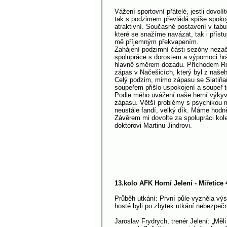
Vážení sportovní přátelé, jestli dovo
tak s podzimem převládá spíše spokoj
atraktivní. Současné postavení v tab
které se snažíme navázat, tak i přístu
mě příjemným překvapením.
Zahájení podzimní části sezóny nezač
spolupráce s dorostem a výpomoci hrá
hlavně směrem dozadu. Příchodem Roma
zápas v Načešicích, který byl z naš
Celý podzim, mimo zápasu se Slatiňan
soupeřem přišlo uspokojení a soupeř t
Podle mého uvážení naše herní výkyvy
zápasu. Větší problémy s psychikou 
neustále fandí, velký dík. Máme hodn
Závěrem mi dovolte za spolupráci ko
doktorovi Martinu Jindrovi.
Jaroslav Fr
13.kolo AFK Horní Jelení - Miřetice 
Průběh utkání: První půle vyzněla výsl
hosté byli po zbytek utkání nebezpečně
Jaroslav Frydrych, trenér Jelení: „Měl