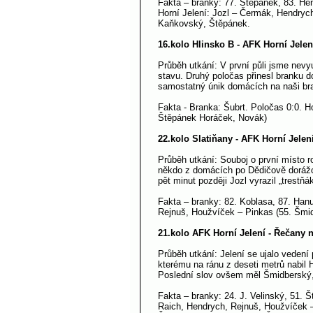
Fakta – branky: 77. Štěpánek, 83. He
Horní Jelení: Jozl – Čermák, Hendrych
Kaňkovský, Štěpánek.
16.kolo Hlinsko B - AFK Horní Jelen
Průběh utkání: V první půli jsme nevyu
stavu. Druhý poločas přinesl branku 
samostatný únik domácích na naši bra
Fakta - Branka: Šubrt. Poločas 0:0. H
Štěpánek Horáček, Novák)
22.kolo Slatiňany - AFK Horní Jelení
Průběh utkání: Souboj o první místo r
někdo z domácích po Dědičově dorážce
pět minut později Jozl vyrazil „trestň
Fakta – branky: 82. Koblasa, 87. Hanu
Rejnuš, Houžvíček – Pinkas (55. Šmid
21.kolo AFK Horní Jelení - Řečany 
Průběh utkání: Jelení se ujalo vedení
kterému na ránu z deseti metrů nabil 
Poslední slov ovšem měl Šmidberský, k
Fakta – branky: 24. J. Velinský, 51. 
Raich, Hendrych, Rejnuš, Houžvíček –