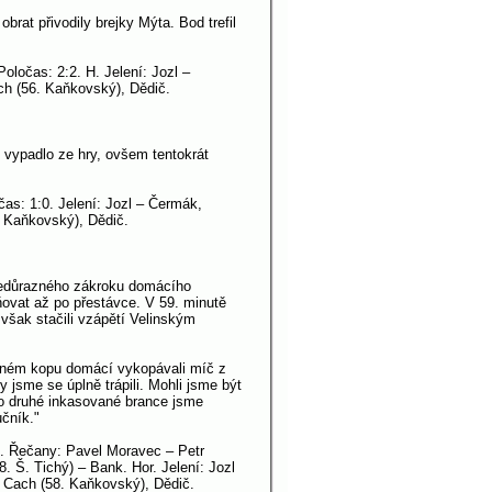
brat přivodily brejky Mýta. Bod trefil
oločas: 2:2. H. Jelení: Jozl –
ch (56. Kaňkovský), Dědič.
t vypadlo ze hry, ovšem tentokrát
čas: 1:0. Jelení: Jozl – Čermák,
. Kaňkovský), Dědič.
l nedůrazného zákroku domácího
ovat až po přestávce. V 59. minutě
 však stačili vzápětí Velinským
estném kopu domácí vykopávali míč z
 jsme se úplně trápili. Mohli jsme být
po druhé inkasované brance jsme
učník."
:1. Řečany: Pavel Moravec – Petr
. Š. Tichý) – Bank. Hor. Jelení: Jozl
– Cach (58. Kaňkovský), Dědič.