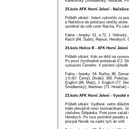
Kaňkovský (Šmidberský, Horáček, Pi
25.kolo AFK Horní Jelení - Načešice
Průběh utkání: Jelení vykročilo za p
a Načešice do poločasu otočily skóre.
usměrnil do sítě centr Raicha. Po závě
Fakta – branky: 61. a 72. J. Velinský,
Raich (84. Šubrt), Rejnuš, Hendrych, 
24.kolo Holice B - AFK Horní Jelení 
Průběh utkání: Kdo se těšil na vyrovn
Po první čtvrthodině prohrávali 0:2. D
vyloučení Černého. V početní výhodě s
Fakta – branky: 54. Ručka, 86. Zeman 
1:0 (67. Černý). Diváků: 300. Poločas
Englich (86. Malý), J. Englich (77. D
Šmidberský), Martinec (73. Horáček) 
23.kolo AFK Horní Jelení - Vysoké 
Průběh utkání: Vydřené, velmi důležit
hrálo převážně mezi šestnáctkami. Jenž
zásluhou Štěpánka. Poté jsme začali tl
Hendrych. Po ruce proměnil penaltu a v
procpal Novák na zadní tyči do sítě.