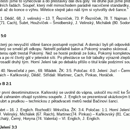
štěstí jsme to vyhecovali a do přestávky dali dva góly. Ve druhé půli jsme přida
 zadních řadách. Soupeř, který měl mimochodem parádně nacvičené standardky
li až do konce o výhru. Miřetice stejně jako náš tým si vytvořily dvě šance."
1. Dědič, 68. J. velinský – 13. T. Řezníček, 73. P. Řezníček, 78. T. Najman.
(71. Cach), Šubrt, Houžvíček – Šmidberský, J. Velinský, Michálek (80. Sodom
 5:0
 který po nevyužití slibné šance postupně vyprchal. A domácí byli při odpověd
terý se smekl při odkopu. Netrefil pořádně balon a Pokorný snadno skóroval. J
terou opět trestal Pokorný. Než se hosté probrali ze šoku, Pokorný kompletova
po ní čtvrtý gól v jelenské síti. Po přestávce se lídr tabulky výrazně zlepšil,
rosadil druhý tým. Horní Jelení tak po debaklu přišlo o titul krále podzimní so
, 40. Nevečeřal z pen., 69. Mládek. ŽK: 3:5. Poločas: 4:0. Jelení: Jozl – Če
ich – Kaňkovský, Dědič. Střídali: Martinec, Cach, Pinkas, Horáček.
e B 2:1
v první desetiminutovce. Kaňovský se uvolnil do vápna, uskočil mu míč ke Šm
tně zahraném ofsajd systému soupeře. J. Englich se prezentoval ukázkovým b
Šubrt a prudkou – technickou z pětadvaceti metrů nedal Bačinovi šanci.
brt – 16. J. Englich. Rozhodčí: Mrkvička. ŽK: 3:4. Poločas: 1:1. Horní Jelen
 Velinský, Michálek (67. Raich), Martinec(74. Pinkas) – Kaňkovský (81. Cac
atý, Černý, Horyna (74. Valenta) – Vl. Englich, J. Englich.
Jelení 3:3