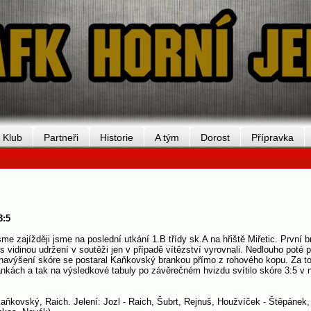
Klub
Partneři
Historie
A tým
Dorost
Přípravka
3:5
sme zajížději jsme na poslední utkání 1.B třídy sk.A na hřiště Miřetic. První br
 vidinou udržení v soutěži jen v případě vítězství vyrovnali. Nedlouho poté 
O navýšení skóre se postaral Kaňkovský brankou přímo z rohového kopu. Za t
rankách a tak na výsledkové tabuly po závěrečném hvizdu svítilo skóre 3:5 v
aňkovský, Raich. Jelení: Jozl - Raich, Šubrt, Rejnuš, Houžvíček - Štěpánek, 