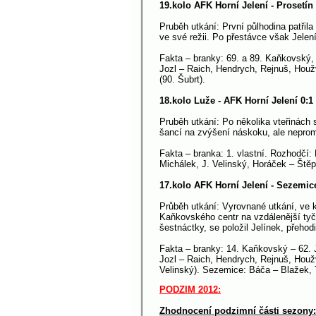
19.kolo AFK Horní Jelení - Prosetín 
Pruběh utkání: První půlhodina patřila
ve své režii. Po přestávce však Jele
Fakta – branky: 69. a 89. Kaňkovský, 
Jozl – Raich, Hendrych, Rejnuš, Houž
(90. Šubrt).
18.kolo Luže - AFK Horní Jelení 0:1
Pruběh utkání: Po několika vteřinách s
šancí na zvýšení náskoku, ale nepro
Fakta – branka: 1. vlastní. Rozhodčí:
Michálek, J. Velinský, Horáček – Ště
17.kolo AFK Horní Jelení - Sezemic
Průběh utkání: Vyrovnané utkání, ve k
Kaňkovského centr na vzdálenější tyč
šestnáctky, se položil Jelínek, přehod
Fakta – branky: 14. Kaňkovský – 62. J
Jozl – Raich, Hendrych, Rejnuš, Houž
Velinský). Sezemice: Báča – Blažek, T
PODZIM 2012:
Zhodnocení podzimní části sezony: