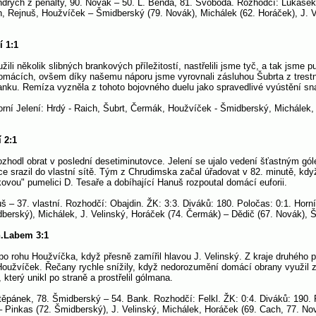
ndrych z penalty, 90. Novák – 50. L. Benda, 81. Svoboda. Rozhodčí: Lukášek.
, Rejnuš, Houžvíček – Šmidberský (79. Novák), Michálek (62. Horáček), J. Ve
í 1:1
žili několik slibných brankových příležitostí, nastřelili jsme tyč, a tak jsme
domácích, ovšem díky našemu náporu jsme vyrovnali zásluhou Šubrta z trestn
nku. Remíza vyzněla z tohoto bojovného duelu jako spravedlivé vyústění s
orní Jelení: Hrdý - Raich, Šubrt, Čermák, Houžvíček - Šmidberský, Michálek,
 2:1
ozhodl obrat v poslední desetiminutovce. Jelení se ujalo vedení šťastným gó
 srazil do vlastní sítě. Tým z Chrudimska začal úřadovat v 82. minutě, kd
ákovou" pumelici D. Tesaře a dobíhající Hanuš rozpoutal domácí euforii.
š – 37. vlastní. Rozhodčí: Obajdin. ŽK: 3:3. Diváků: 180. Poločas: 0:1. Horní
berský), Michálek, J. Velinský, Horáček (74. Čermák) – Dědič (67. Novák), Š
n.Labem 3:1
 po rohu Houžvíčka, když přesně zamířil hlavou J. Velinský. Z kraje druhého
Houžvíček. Řečany rychle snížily, když nedorozumění domácí obrany využil z
terý unikl po straně a prostřelil gólmana.
Štěpánek, 78. Šmidberský – 54. Bank. Rozhodčí: Felkl. ŽK: 0:4. Diváků: 190. P
 Pinkas (72. Šmidberský), J. Velinský, Michálek, Horáček (69. Cach, 77. No