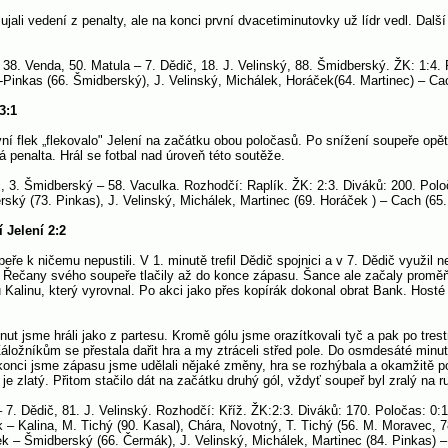
ali vedení z penalty, ale na konci první dvacetiminutovky už lídr vedl. Další o
38. Venda, 50. Matula – 7. Dědič, 18. J. Velinský, 88. Šmidberský. ŽK: 1:4. P
Pinkas (66. Šmidberský), J. Velinský, Michálek, Horáček(64. Martinec) – Ca
3:1
ní flek „flekovalo" Jelení na začátku obou poločasů. Po snížení soupeře opě
 penalta. Hrál se fotbal nad úroveň této soutěže.
č, 3. Šmidberský – 58. Vaculka. Rozhodčí: Raplík. ŽK: 2:3. Diváků: 200. Polo
ský (73. Pinkas), J. Velinský, Michálek, Martinec (69. Horáček ) – Cach (65
 Jelení 2:2
eře k ničemu nepustili. V 1. minutě trefil Dědič spojnici a v 7. Dědič využi
a Řečany svého soupeře tlačily až do konce zápasu. Šance ale začaly proměň
Kalinu, který vyrovnal. Po akci jako přes kopírák dokonal obrat Bank. Hosté
nut jsme hráli jako z partesu. Kromě gólu jsme orazítkovali tyč a pak po tr
áložníkům se přestala dařit hra a my ztráceli střed pole. Do osmdesáté minuty
e konci jsme zápasu jsme udělali nějaké změny, hra se rozhýbala a okamžitě 
je zlatý. Přitom stačilo dát na začátku druhý gól, vždyť soupeř byl zralý na r
– 7. Dědič, 81. J. Velinský. Rozhodčí: Kříž. ŽK:2:3. Diváků: 170. Poločas: 0
– Kalina, M. Tichý (90. Kasal), Chára, Novotný, T. Tichý (56. M. Moravec, 78
k – Šmidberský (66. Čermák), J. Velinský, Michálek, Martinec (84. Pinkas) 