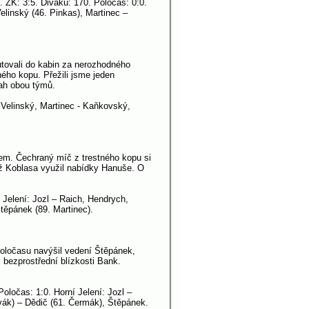
 ŽK: 3:5. Diváků: 170. Poločas: 0:0.
linský (46. Pinkas), Martinec –
 putovali do kabin za nerozhodného
ého kopu. Přežili jsme jeden
nah obou týmů.
 Velinský, Martinec - Kaňkovský,
lem. Čechraný míč z trestného kopu si
yž Koblasa využil nabídky Hanuše. O
 Jelení: Jozl – Raich, Hendrych,
těpánek (89. Martinec).
 poločasu navýšil vedení Štěpánek,
 bezprostřední blízkosti Bank.
oločas: 1:0. Horní Jelení: Jozl –
vák) – Dědič (61. Čermák), Štěpánek.