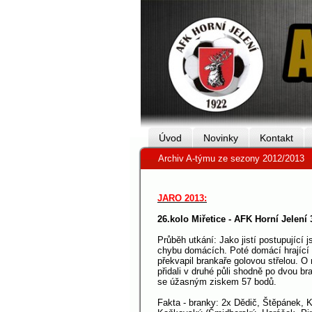
Úvod
Novinky
Kontakt
Archiv A-týmu ze sezony 2012/2013
JARO 2013:
26.kolo Miřetice - AFK Horní Jelení 
Průběh utkání: Jako jistí postupující j
chybu domácích. Poté domácí hrající s
překvapil brankaře golovou střelou. 
přidali v druhé půli shodně po dvou b
se úžasným ziskem 57 bodů.
Fakta - branky: 2x Dědič, Štěpánek, K