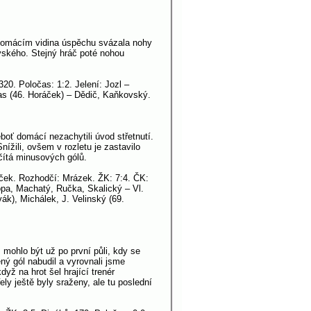
 Domácím vidina úspěchu svázala nohy
ovského. Stejný hráč poté nohou
320. Poločas: 1:2. Jelení: Jozl –
kas (46. Horáček) – Dědič, Kaňkovský.
boť domácí nezachytili úvod střetnutí.
ížili, ovšem v rozletu je zastavilo
očítá minusových gólů.
áček. Rozhodčí: Mrázek. ŽK: 7:4. ČK:
Kopa, Machatý, Ručka, Skalický – Vl.
ák), Michálek, J. Velinský (69.
 mohlo být už po první půli, kdy se
ný gól nabudil a vyrovnali jsme
yž na hrot šel hrající trenér
ly ještě byly sraženy, ale tu poslední