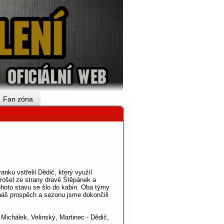
Fan zóna
anku vstřelil Dědič, který využil
prošel ze strany dravě Štěpánek a
ohoto stavu se šlo do kabin. Oba týmy
 náš prospěch a sezonu jsme dokončili
Michálek, Velinský, Martinec - Dědič,