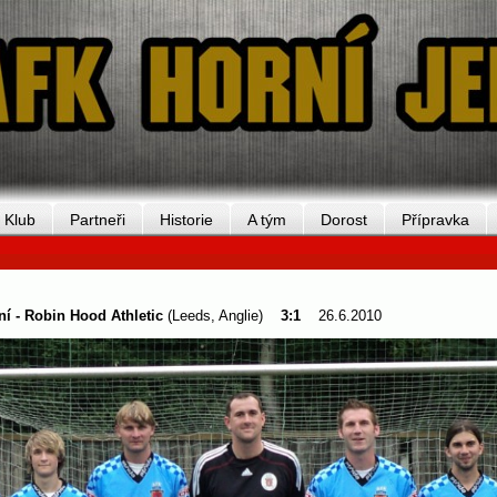
Klub
Partneři
Historie
A tým
Dorost
Přípravka
í - Robin Hood Athletic
(Leeds, Anglie)
3:1
26.6.2010