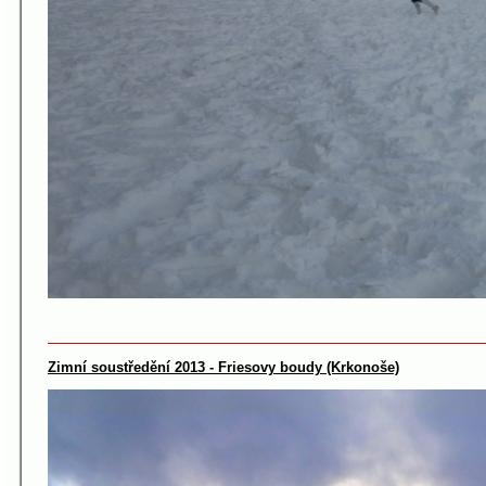
Zimní soustředění 2013 - Friesovy boudy (Krkonoše)