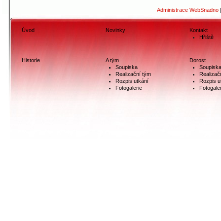
Administrace WebSnadno
Úvod
Novinky
Kontakt
Hřiště
Historie
A tým
Dorost
Soupiska
Soupisk
Realizační tým
Realizač
Rozpis utkání
Rozpis u
Fotogalerie
Fotogale